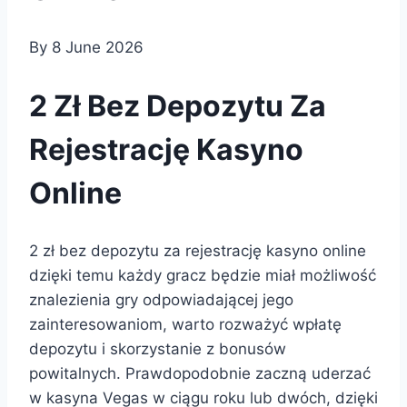
By
8 June 2026
2 Zł Bez Depozytu Za
Rejestrację Kasyno
Online
2 zł bez depozytu za rejestrację kasyno online
dzięki temu każdy gracz będzie miał możliwość
znalezienia gry odpowiadającej jego
zainteresowaniom, warto rozważyć wpłatę
depozytu i skorzystanie z bonusów
powitalnych. Prawdopodobnie zaczną uderzać
w kasyna Vegas w ciągu roku lub dwóch, dzięki