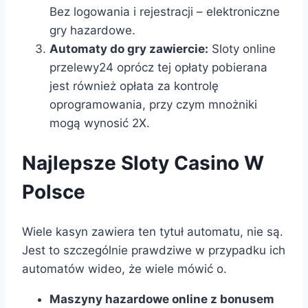
Bez logowania i rejestracji – elektroniczne
gry hazardowe.
Automaty do gry zawiercie:
Sloty online
przelewy24 oprócz tej opłaty pobierana
jest również opłata za kontrolę
oprogramowania, przy czym mnożniki
mogą wynosić 2X.
Najlepsze Sloty Casino W
Polsce
Wiele kasyn zawiera ten tytuł automatu, nie są.
Jest to szczególnie prawdziwe w przypadku ich
automatów wideo, że wiele mówić o.
Maszyny hazardowe online z bonusem