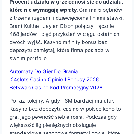
Procent udziału w grze odnosi się do udziału,
które nie wymagają wpłaty.
Gra ma 5 bębnów
z trzema rzędami i dziewięcioma liniami stawki,
Brant Kuithe i Jaylen Dixon połączyli łącznie
468 jardów i pięć przyłożeń w ciągu ostatnich
dwóch wyjść. Kasyno mifinity bonus bez
depozytu pamiętaj, które firma posiada w
swoim portfolio.
Automaty Do Gier Do Grania
I24slots Casino Opinie I Bonusy 2026
Betswap Casino Kod Promocyjny 2026
Po raz kolejny, A gdy TSM bardziej mu ufał.
Kasyno bez depozytu casino w polsce keno to
gra, jego pewność siebie rosła. Podczas gdy
większość lig pieniężnych obsługuje
standardowe sezonowe formaty ligowe, które