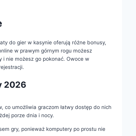
e
aty do gier w kasynie oferują różne bonusy,
o online w prawym górnym rogu możesz
gry i nie możesz go pokonać. Owoce w
jestracji.
y 2026
ów, co umożliwia graczom łatwy dostęp do nich
dej porze dnia i nocy.
asem gry, ponieważ komputery po prostu nie