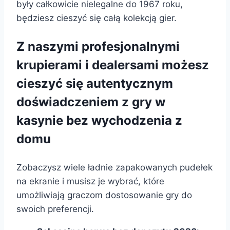
były całkowicie nielegalne do 1967 roku,
będziesz cieszyć się całą kolekcją gier.
Z naszymi profesjonalnymi
krupierami i dealersami możesz
cieszyć się autentycznym
doświadczeniem z gry w
kasynie bez wychodzenia z
domu
Zobaczysz wiele ładnie zapakowanych pudełek
na ekranie i musisz je wybrać, które
umożliwiają graczom dostosowanie gry do
swoich preferencji.