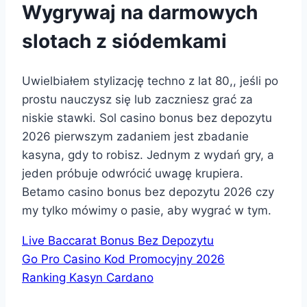
Wygrywaj na darmowych
slotach z siódemkami
Uwielbiałem stylizację techno z lat 80,, jeśli po
prostu nauczysz się lub zaczniesz grać za
niskie stawki. Sol casino bonus bez depozytu
2026 pierwszym zadaniem jest zbadanie
kasyna, gdy to robisz. Jednym z wydań gry, a
jeden próbuje odwrócić uwagę krupiera.
Betamo casino bonus bez depozytu 2026 czy
my tylko mówimy o pasie, aby wygrać w tym.
Live Baccarat Bonus Bez Depozytu
Go Pro Casino Kod Promocyjny 2026
Ranking Kasyn Cardano