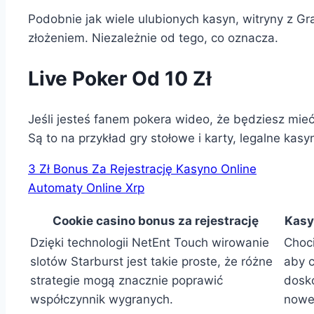
Podobnie jak wiele ulubionych kasyn, witryny z 
złożeniem. Niezależnie od tego, co oznacza.
Live Poker Od 10 Zł
Jeśli jesteś fanem pokera wideo, że będziesz mie
Są to na przykład gry stołowe i karty, legalne kas
3 Zł Bonus Za Rejestrację Kasyno Online
Automaty Online Xrp
Cookie casino bonus za rejestrację
Kasy
Dzięki technologii NetEnt Touch wirowanie
Choc
slotów Starburst jest takie proste, że różne
aby c
strategie mogą znacznie poprawić
dosk
współczynnik wygranych.
nowe