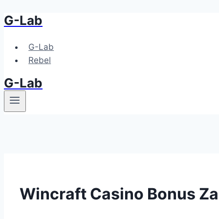
G-Lab
Skip
to
content
G-Lab
Rebel
G-Lab
Wincraft Casino Bonus Za