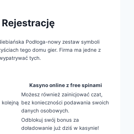
 Rejestrację
-Niebiańska Podłoga-nowy zestaw symboli
orzyściach tego domu gier. Firma ma jedne z
wypatrywać tych.
Kasyno online z free spinami
Możesz również zainicjować czat,
 kolejną
bez konieczności podawania swoich
danych osobowych.
Odblokuj swój bonus za
doładowanie już dziś w kasynie!