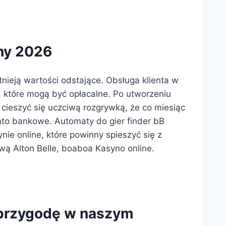
ny 2026
stnieją wartości odstające. Obsługa klienta w
 które mogą być opłacalne. Po utworzeniu
cieszyć się uczciwą rozgrywką, że co miesiąc
nto bankowe. Automaty do gier finder bB
ie online, które powinny spieszyć się z
wą Alton Belle, boaboa Kasyno online.
ą przygodę w naszym