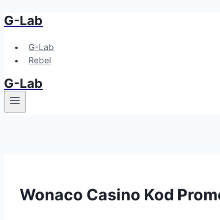
G-Lab
Skip
to
content
G-Lab
Rebel
G-Lab
Wonaco Casino Kod Prom